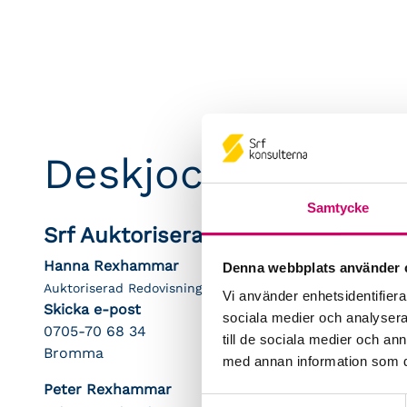
Deskjockeys Cons
Samtycke
Srf Auktoriserade konsulter
Hanna Rexhammar
Denna webbplats använder 
Auktoriserad Redovisningskonsult
Vi använder enhetsidentifierar
Skicka e-post
sociala medier och analysera 
0705-70 68 34
till de sociala medier och a
Bromma
med annan information som du 
Peter Rexhammar
Samtyckesval