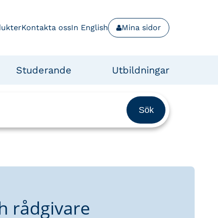
dukter
Kontakta oss
In English
Mina sidor
Studerande
Utbildningar
h rådgivare