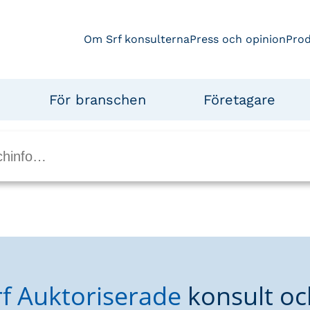
Om Srf konsulterna
Press och opinion
Pro
För branschen
Företagare
rf Auktoriserade
konsult oc