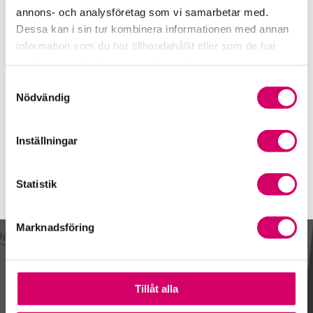
070-819 16 58
annons- och analysföretag som vi samarbetar med.
Helsingborg
Dessa kan i sin tur kombinera informationen med annan
information som du har tillhandahållit eller som de har
Joakim Hyllén
samlat in när du har använt deras tjänster.
Auktoriserad Redovisningskonsult, Srf Certifierad
Affärsrådgivare
Samtyckesval
Nödvändig
Skicka e-post
070-837 28 18
Helsingborg
Inställningar
Statistik
Marknadsföring
Kalendarium
Tillåt alla