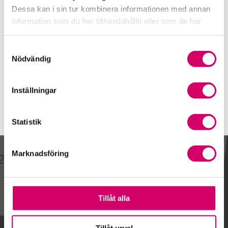
STOCKHOLM
Dessa kan i sin tur kombinera informationen med annan
information som du har tillhandahållit eller som de har
Robin Larsson
samlat in när du har använt deras tjänster.
Auktoriserad Redovisningskonsult
Skicka e-post
Samtyckesval
Nödvändig
072-296 71 59
STOCKHOLM
Inställningar
Statistik
Marknadsföring
Kalendarium
Tillåt alla
Tillåt urval