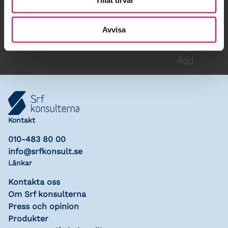
Gå till kalendariet
Lägg till i kalender
Avvisa
Kontakt
010-483 80 00
info@srfkonsult.se
Länkar
Kontakta oss
Om Srf konsulterna
Press och opinion
Produkter