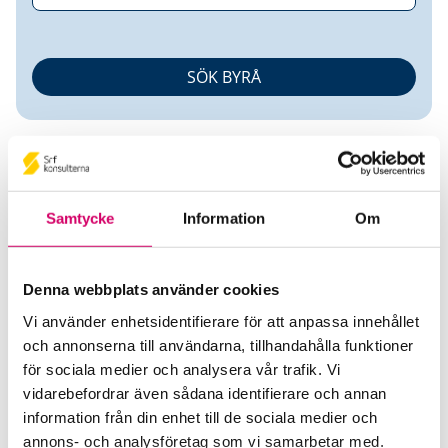
Samtycke
Information
Om
Digiredo AB
Denna webbplats använder cookies
Vi använder enhetsidentifierare för att anpassa innehållet
Srf Auktoriserade konsulter
och annonserna till användarna, tillhandahålla funktioner
Hanna Björck
för sociala medier och analysera vår trafik. Vi
Auktoriserad Lönekonsult
vidarebefordrar även sådana identifierare och annan
Skicka e-post
information från din enhet till de sociala medier och
072-296 71 59
annons- och analysföretag som vi samarbetar med.