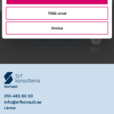
Tillåt urval
Gå till kalendariet
Avvisa
Lägg till i kalender
Kontakt
010-483 80 00
info@srfkonsult.se
Länkar