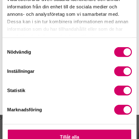
information från din enhet till de sociala medier och
Auktoriserad Lönekonsult
Skicka e-post
annons- och analysföretag som vi samarbetar med.
08-50 33 30 37
Dessa kan i sin tur kombinera informationen med annan
Stockholm
information som du har tillhandahållit eller som de har
samlat in när du har använt deras tjänster.
Tove Holtmark
Samtyckesval
Auktoriserad Lönekonsult
Nödvändig
Stockholm
Webbadress
Inställningar
www.dinbil.se
Statistik
Marknadsföring
Kalendarium
Tillåt alla