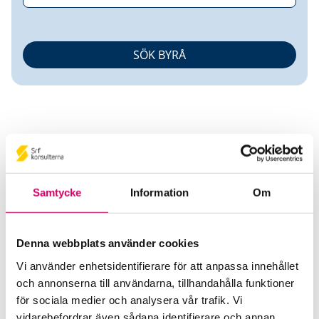
Din Bil Sverige AB
Samtycke
Information
Om
Srf Auktoriserade konsulter
Denna webbplats använder cookies
Elena Sacharova
Vi använder enhetsidentifierare för att anpassa innehållet
Auktoriserad Lönekonsult
och annonserna till användarna, tillhandahålla funktioner
Stockholm
för sociala medier och analysera vår trafik. Vi
Oxana Rossdal
vidarebefordrar även sådana identifierare och annan