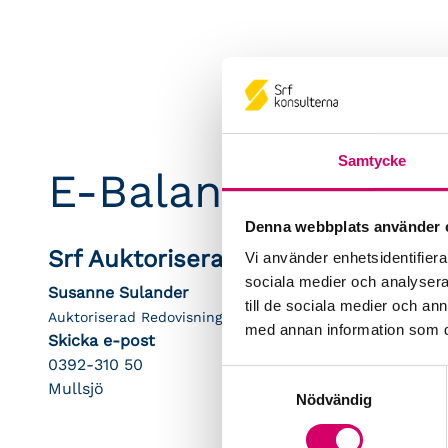
Samtycke
E-Balans AB
Denna webbplats använder 
Srf Auktoriserade konsulter
Vi använder enhetsidentifierar
sociala medier och analysera 
Susanne Sulander
till de sociala medier och a
Auktoriserad Redovisningskonsult, Srf Certifierad Affärsrå
med annan information som du 
Skicka e-post
0392-310 50
Samtyckesval
Mullsjö
Nödvändig