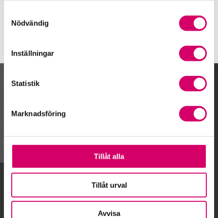
Upplands Väsby
Samtyckesval
Nödvändig
Inställningar
Statistik
Kalendarium
Marknadsföring
Gå till kalendariet
Tillåt alla
Lägg till i kalender
Tillåt urval
Avvisa