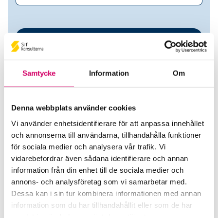
Samtycke
Information
Om
Denna webbplats använder cookies
Vi använder enhetsidentifierare för att anpassa innehållet
Easy Lean AB
och annonserna till användarna, tillhandahålla funktioner
för sociala medier och analysera vår trafik. Vi
Srf Auktoriserade konsulter
vidarebefordrar även sådana identifierare och annan
information från din enhet till de sociala medier och
Juanlin Eriksson
annons- och analysföretag som vi samarbetar med.
Auktoriserad Redovisningskonsult
Dessa kan i sin tur kombinera informationen med annan
Skicka e-post
information som du har tillhandahållit eller som de har
073-152 77 08
samlat in när du har använt deras tjänster.