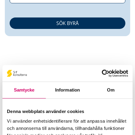
EBIS Redovisning AB
Samtycke
Information
Om
Srf Auktoriserade konsulter
Agneta Sys
Denna webbplats använder cookies
Auktoriserad Redovisningskonsult, Srf Certifierad
Vi använder enhetsidentifierare för att anpassa innehållet
Affärsrådgivare
och annonserna till användarna, tillhandahålla funktioner
Skicka e-post