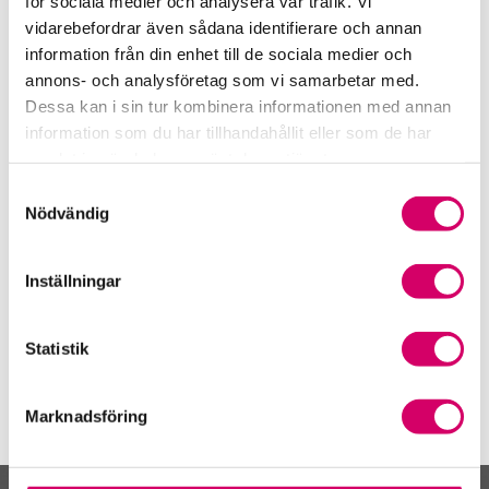
för sociala medier och analysera vår trafik. Vi
0250-162 25
vidarebefordrar även sådana identifierare och annan
Mora
information från din enhet till de sociala medier och
Annika Eriksson
annons- och analysföretag som vi samarbetar med.
Auktoriserad Redovisnings- och Lönekonsult
Dessa kan i sin tur kombinera informationen med annan
Skicka e-post
information som du har tillhandahållit eller som de har
0250-161 60
samlat in när du har använt deras tjänster.
Mora
Samtyckesval
Nödvändig
Åsa Back
Auktoriserad Redovisningskonsult
Skicka e-post
Inställningar
0250-160 01
Mora
Statistik
Marknadsföring