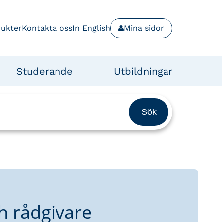
dukter
Kontakta oss
In English
Mina sidor
Studerande
Utbildningar
h rådgivare