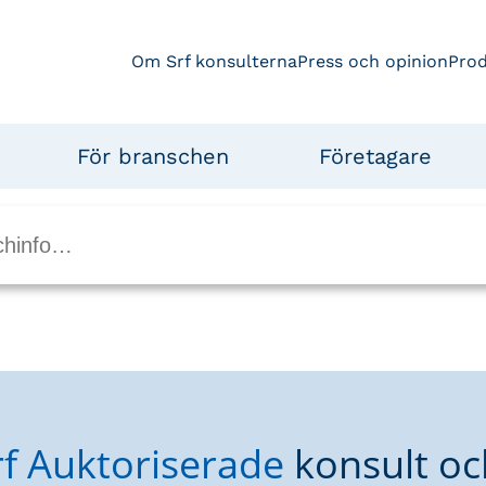
Om Srf konsulterna
Press och opinion
Pro
För branschen
Företagare
rf Auktoriserade
konsult oc