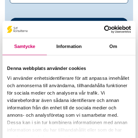
Samtycke
Information
Om
Denna webbplats använder cookies
Vi använder enhetsidentifierare för att anpassa innehållet
Eden PayRoll AB
och annonserna till användarna, tillhandahålla funktioner
för sociala medier och analysera vår trafik. Vi
Srf Auktoriserade konsulter
vidarebefordrar även sådana identifierare och annan
information från din enhet till de sociala medier och
Edwina Engström
annons- och analysföretag som vi samarbetar med.
Auktoriserad Lönekonsult
Dessa kan i sin tur kombinera informationen med annan
Skicka e-post
information som du har tillhandahållit eller som de har
070-926 25 93
samlat in när du har använt deras tjänster.