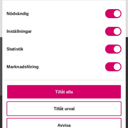
Kungsbacka
Samtyckesval
Nödvändig
Inställningar
Statistik
Kalendarium
Marknadsföring
Gå till kalendariet
Tillåt alla
Lägg till i kalender
Tillåt urval
Avvisa