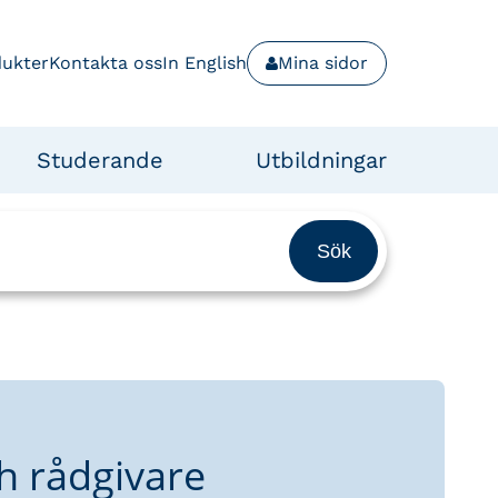
dukter
Kontakta oss
In English
Mina sidor
Studerande
Utbildningar
h rådgivare