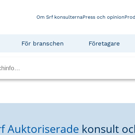
Om Srf konsulterna
Press och opinion
Pro
För branschen
Företagare
rf Auktoriserade
konsult oc