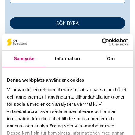
Samtycke
Information
Om
Denna webbplats använder cookies
EKONIA AB
Vi använder enhetsidentifierare för att anpassa innehållet
och annonserna till användarna, tillhandahålla funktioner
Srf Auktoriserade konsulter
för sociala medier och analysera vår trafik. Vi
Christer Fredholm
vidarebefordrar även sådana identifierare och annan
Auktoriserad Redovisningskonsult, Srf Certifierad
information från din enhet till de sociala medier och
Affärsrådgivare
annons- och analysföretag som vi samarbetar med.
Skicka e-post
Dessa kan i sin tur kombinera informationen med annan