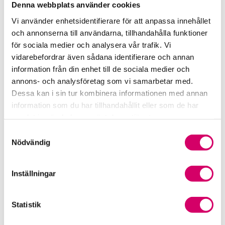
Norrköping
Denna webbplats använder cookies
Vi använder enhetsidentifierare för att anpassa innehållet
Carin Carlson
och annonserna till användarna, tillhandahålla funktioner
Auktoriserad Redovisningskonsult
för sociala medier och analysera vår trafik. Vi
Skicka e-post
vidarebefordrar även sådana identifierare och annan
011-36 45 50
information från din enhet till de sociala medier och
Norrköping
annons- och analysföretag som vi samarbetar med.
Helena Callerholm
Dessa kan i sin tur kombinera informationen med annan
Auktoriserad Redovisningskonsult
information som du har tillhandahållit eller som de har
Skicka e-post
samlat in när du har använt deras tjänster.
011-36 45 50
Samtyckesval
Norrköping
Nödvändig
Tobias Hansson
Auktoriserad Redovisningskonsult
Inställningar
Skicka e-post
011-36 45 56
Statistik
Norrköping