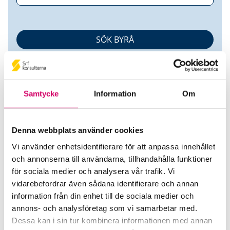
Samtycke
Information
Om
Denna webbplats använder cookies
Contrado Roslagen AB
Vi använder enhetsidentifierare för att anpassa innehållet
och annonserna till användarna, tillhandahålla funktioner
Srf Auktoriserade konsulter
för sociala medier och analysera vår trafik. Vi
Anneli Ljungblad
vidarebefordrar även sådana identifierare och annan
information från din enhet till de sociala medier och
Auktoriserad Redovisningskonsult
Skicka e-post
annons- och analysföretag som vi samarbetar med.
0733-75 64 15
Dessa kan i sin tur kombinera informationen med annan