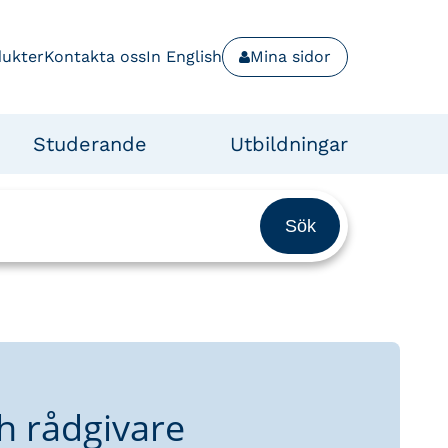
dukter
Kontakta oss
In English
Mina sidor
Studerande
Utbildningar
h rådgivare