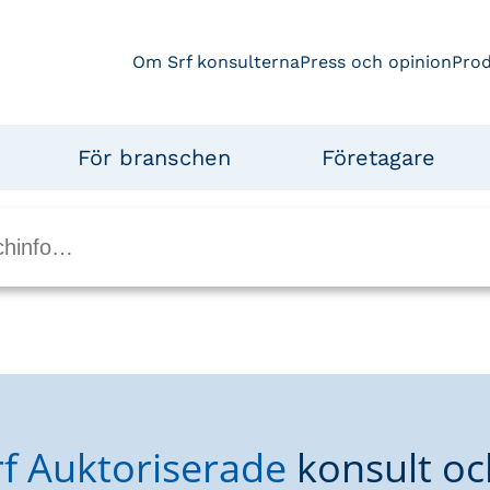
Om Srf konsulterna
Press och opinion
Pro
För branschen
Företagare
rf Auktoriserade
konsult oc