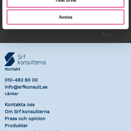
Gå till kalendariet
Lägg till i kalender
Avvisa
Kontakt
010-483 80 00
info@srfkonsult.se
Länkar
Kontakta oss
Om Srf konsulterna
Press och opinion
Produkter