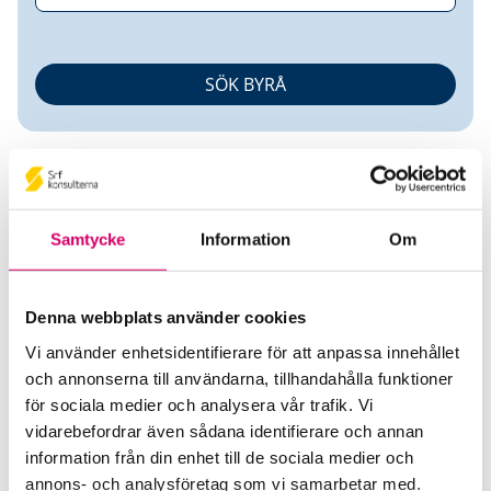
Samtycke
Information
Om
Ekonomistubben AB
Denna webbplats använder cookies
Vi använder enhetsidentifierare för att anpassa innehållet
Srf Auktoriserade konsulter
och annonserna till användarna, tillhandahålla funktioner
Fredrik Fremberg
för sociala medier och analysera vår trafik. Vi
Auktoriserad Redovisningskonsult
vidarebefordrar även sådana identifierare och annan
Skicka e-post
information från din enhet till de sociala medier och
070-454 22 44
annons- och analysföretag som vi samarbetar med.