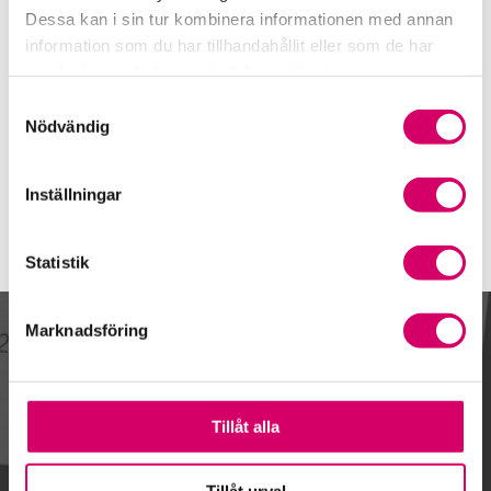
Åkersberga
Dessa kan i sin tur kombinera informationen med annan
information som du har tillhandahållit eller som de har
Johan Sisell
samlat in när du har använt deras tjänster.
Auktoriserad Redovisningskonsult
Skicka e-post
Samtyckesval
Nödvändig
070-441 32 74
Åkersberga
Inställningar
Statistik
Marknadsföring
Kalendarium
Tillåt alla
Tillåt urval