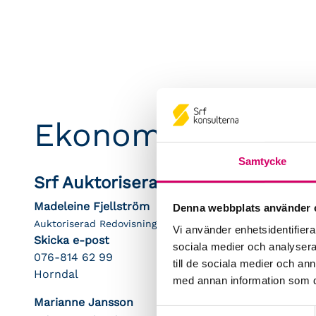
Ekonomiteamet i 
Samtycke
Srf Auktoriserade konsulter
Madeleine Fjellström
Denna webbplats använder 
Auktoriserad Redovisningskonsult
Vi använder enhetsidentifierar
Skicka e-post
sociala medier och analysera 
076-814 62 99
till de sociala medier och a
Horndal
med annan information som du 
Marianne Jansson
Samtyckesval