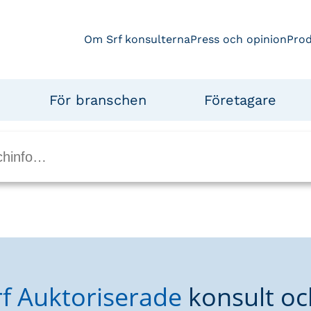
Om Srf konsulterna
Press och opinion
Pro
För branschen
Företagare
rf Auktoriserade
konsult oc