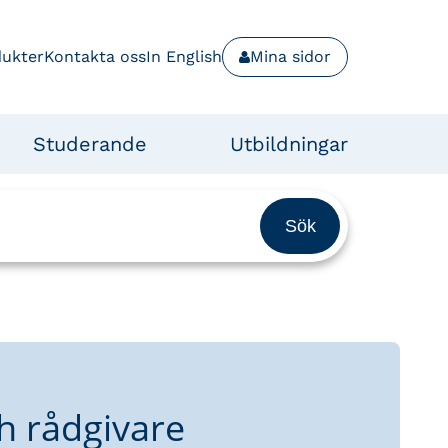
dukter
Kontakta oss
In English
Mina sidor
Studerande
Utbildningar
h rådgivare