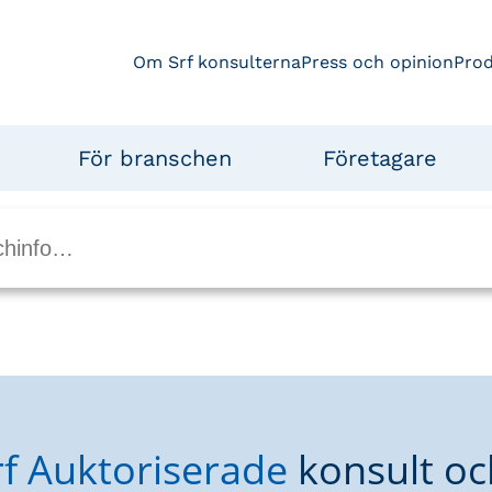
Om Srf konsulterna
Press och opinion
Pro
För branschen
Företagare
rf Auktoriserade
konsult oc