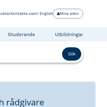
dukter
Kontakta oss
In English
Mina sidor
Studerande
Utbildningar
h rådgivare