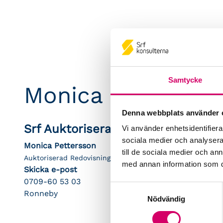
Samtycke
Monica Pettersso
Denna webbplats använder 
Srf Auktoriserade konsulter
Vi använder enhetsidentifierar
sociala medier och analysera 
Monica Pettersson
till de sociala medier och a
Auktoriserad Redovisningskonsult
med annan information som du 
Skicka e-post
0709-60 53 03
Samtyckesval
Ronneby
Nödvändig