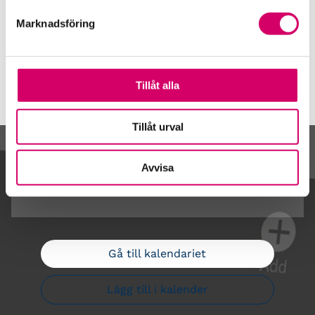
Webbadress
Marknadsföring
www.erredovisning.se
Tillåt alla
Tillåt urval
Kalendarium
Avvisa
Gå till kalendariet
Lägg till i kalender