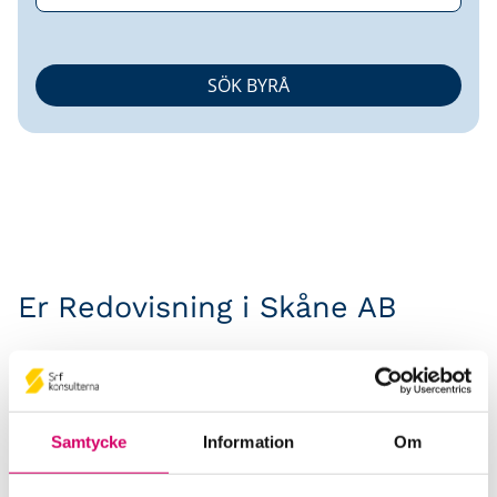
Er Redovisning i Skåne AB
Srf Auktoriserade konsulter
Daniel Atterling
Auktoriserad Redovisningskonsult
Samtycke
Information
Om
Skicka e-post
076-648 88 43