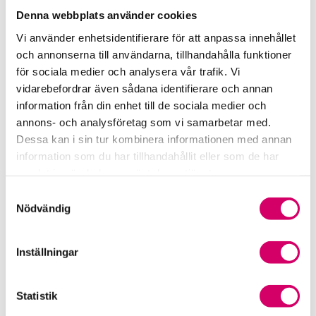
Lund
Denna webbplats använder cookies
Erik Olsson
Vi använder enhetsidentifierare för att anpassa innehållet
Auktoriserad Redovisningskonsult
och annonserna till användarna, tillhandahålla funktioner
Skicka e-post
för sociala medier och analysera vår trafik. Vi
076-648 88 48
vidarebefordrar även sådana identifierare och annan
Lund
information från din enhet till de sociala medier och
annons- och analysföretag som vi samarbetar med.
Kajsa Kasimir Vinteräng
Dessa kan i sin tur kombinera informationen med annan
Auktoriserad Redovisningskonsult
information som du har tillhandahållit eller som de har
Skicka e-post
samlat in när du har använt deras tjänster.
0766-48 88 41
Samtyckesval
Lund
Nödvändig
Maria Axelsson
Auktoriserad Redovisningskonsult, Srf Certifierad
Inställningar
Affärsrådgivare
Skicka e-post
076-648 88 44
Statistik
Lund