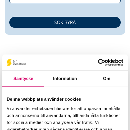
Erik Nordkvist
Samtycke
Information
Om
Redovisningsbyrå AB
Denna webbplats använder cookies
Srf Auktoriserade konsulter
Vi använder enhetsidentifierare för att anpassa innehållet
Emma Forsberg
och annonserna till användarna, tillhandahålla funktioner
för sociala medier och analysera vår trafik. Vi
Auktoriserad Redovisningskonsult
Skicka e-post
vidarebefordrar även sådana identifierare och annan