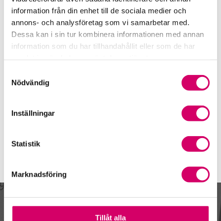
023-77 71 40
information från din enhet till de sociala medier och
Falun
annons- och analysföretag som vi samarbetar med.
Dessa kan i sin tur kombinera informationen med annan
Susanna Käll
information som du har tillhandahållit eller som de har
Auktoriserad Redovisningskonsult
samlat in när du har använt deras tjänster.
Skicka e-post
Samtyckesval
023-77 71 40
Nödvändig
Falun
Webbadress
Inställningar
nordrev.se
Statistik
Marknadsföring
Kalendarium
Tillåt alla