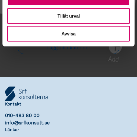
Tillåt urval
Gå till kalendariet
Avvisa
Lägg till i kalender
Kontakt
010-483 80 00
info@srfkonsult.se
Länkar