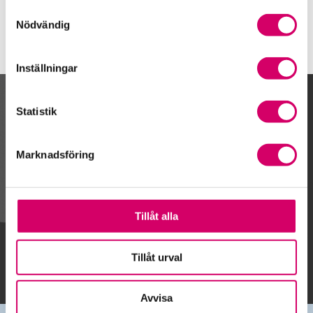
Samtyckesval
Nödvändig
Inställningar
Kalendarium
Statistik
Marknadsföring
Gå till kalendariet
Tillåt alla
Lägg till i kalender
Tillåt urval
Avvisa