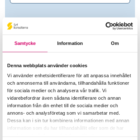
Samtycke
Information
Om
Denna webbplats använder cookies
Vi använder enhetsidentifierare för att anpassa innehållet
och annonserna till användarna, tillhandahålla funktioner
Esencia Redovisning AB
för sociala medier och analysera vår trafik. Vi
vidarebefordrar även sådana identifierare och annan
Srf Auktoriserade konsulter
information från din enhet till de sociala medier och
Frida McConihay
annons- och analysföretag som vi samarbetar med.
Auktoriserad Redovisningskonsult
Dessa kan i sin tur kombinera informationen med annan
Skicka e-post
information som du har tillhandahållit eller som de har
Stockholm
samlat in när du har använt deras tjänster.