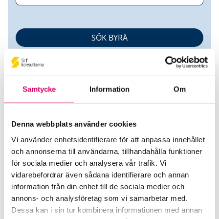
Samtycke
Information
Om
Denna webbplats använder cookies
evolvit Solutions AB
Vi använder enhetsidentifierare för att anpassa innehållet
och annonserna till användarna, tillhandahålla funktioner
Srf Auktoriserade konsulter
för sociala medier och analysera vår trafik. Vi
Dejan Markulj
vidarebefordrar även sådana identifierare och annan
information från din enhet till de sociala medier och
Auktoriserad Redovisningskonsult
Skicka e-post
annons- och analysföretag som vi samarbetar med.
020-55 55 55
Dessa kan i sin tur kombinera informationen med annan