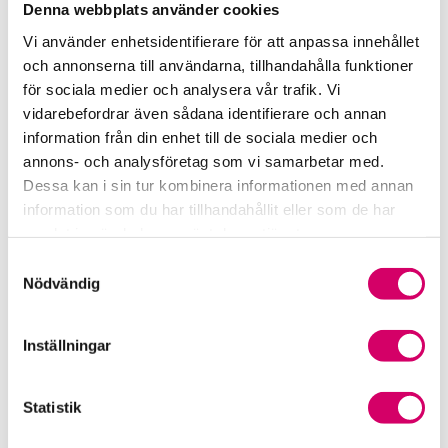
Ystad
Denna webbplats använder cookies
Vi använder enhetsidentifierare för att anpassa innehållet
Cecilia Wickman
och annonserna till användarna, tillhandahålla funktioner
Auktoriserad Redovisningskonsult
för sociala medier och analysera vår trafik. Vi
Skicka e-post
vidarebefordrar även sådana identifierare och annan
0411-21 12 32
information från din enhet till de sociala medier och
Ystad
annons- och analysföretag som vi samarbetar med.
Jenny Tuvesson
Dessa kan i sin tur kombinera informationen med annan
Auktoriserad Redovisningskonsult
information som du har tillhandahållit eller som de har
Skicka e-post
samlat in när du har använt deras tjänster.
0411-211235
Samtyckesval
Ystad
Nödvändig
Karin Hoff-Persson
Auktoriserad Redovisningskonsult
Inställningar
Skicka e-post
0411-21 12 42
Statistik
Ystad