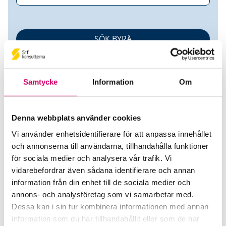
Samtycke
Information
Om
Denna webbplats använder cookies
Vi använder enhetsidentifierare för att anpassa innehållet
Flexica Ekonomi AB
och annonserna till användarna, tillhandahålla funktioner
för sociala medier och analysera vår trafik. Vi
Srf Auktoriserade konsulter
vidarebefordrar även sådana identifierare och annan
Attila Bors
information från din enhet till de sociala medier och
Auktoriserad Redovisnings- och Lönekonsult, Srf Certifierad
annons- och analysföretag som vi samarbetar med.
Affärsrådgivare
Dessa kan i sin tur kombinera informationen med annan
Skicka e-post
information som du har tillhandahållit eller som de har