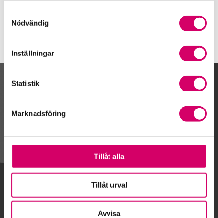
Väddö
Samtyckesval
Nödvändig
Inställningar
Statistik
Kalendarium
Marknadsföring
Gå till kalendariet
Tillåt alla
Lägg till i kalender
Tillåt urval
Avvisa