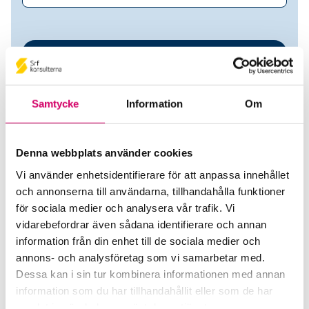
Samtycke
Information
Om
Denna webbplats använder cookies
Vi använder enhetsidentifierare för att anpassa innehållet
Fokus 1 Ekonomi AB
och annonserna till användarna, tillhandahålla funktioner
för sociala medier och analysera vår trafik. Vi
Srf Auktoriserade konsulter
vidarebefordrar även sådana identifierare och annan
information från din enhet till de sociala medier och
Ylva Erikson Lind
annons- och analysföretag som vi samarbetar med.
Auktoriserad Redovisningskonsult
Dessa kan i sin tur kombinera informationen med annan
Skicka e-post
information som du har tillhandahållit eller som de har
072-711 27 77
samlat in när du har använt deras tjänster.