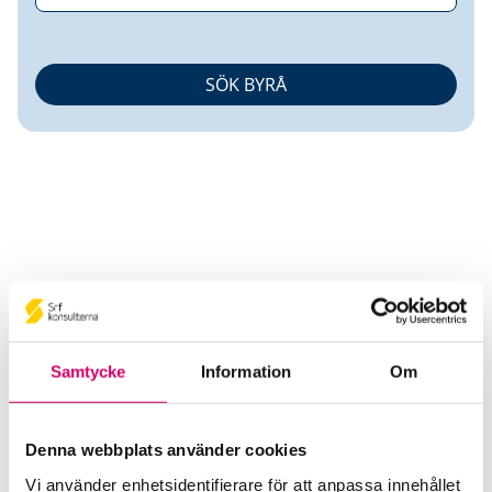
Företagarnas Revisionsbyrå i
Uppsala AB
Samtycke
Information
Om
Srf Auktoriserade konsulter
Paula Gillberg
Denna webbplats använder cookies
Auktoriserad Redovisningskonsult
Vi använder enhetsidentifierare för att anpassa innehållet
Skicka e-post