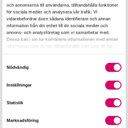
och annonserna till användarna, tillhandahålla funktioner
018-15 21 90
för sociala medier och analysera vår trafik. Vi
Uppsala
vidarebefordrar även sådana identifierare och annan
Petra Eriksson
information från din enhet till de sociala medier och
Auktoriserad Redovisningskonsult
annons- och analysföretag som vi samarbetar med.
Skicka e-post
Dessa kan i sin tur kombinera informationen med annan
018-15 21 90
information som du har tillhandahållit eller som de har
Uppsala
samlat in när du har använt deras tjänster.
Samtyckesval
Rose-Britt Östlund
Nödvändig
Auktoriserad Redovisningskonsult
Skicka e-post
018-15 21 90
Inställningar
Uppsala
Webbadress
Statistik
www.fbrevision.se
Marknadsföring