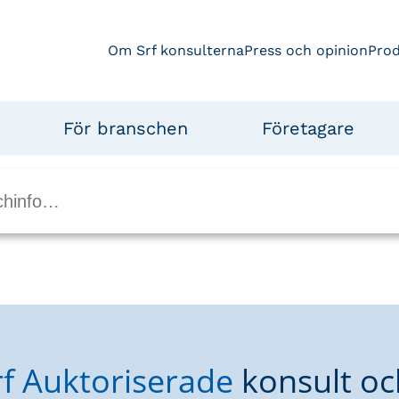
Om Srf konsulterna
Press och opinion
Pro
För branschen
Företagare
rf Auktoriserade
konsult oc