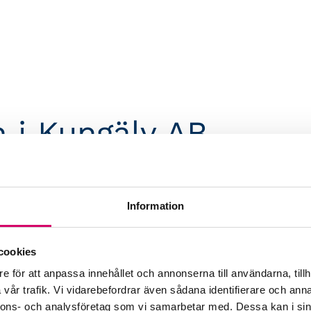
 i Kungälv AB
Webbadress
www.foretagskonsulten.se
Information
ad Affärsrådgivare
cookies
e för att anpassa innehållet och annonserna till användarna, tillh
vår trafik. Vi vidarebefordrar även sådana identifierare och anna
nnons- och analysföretag som vi samarbetar med. Dessa kan i sin