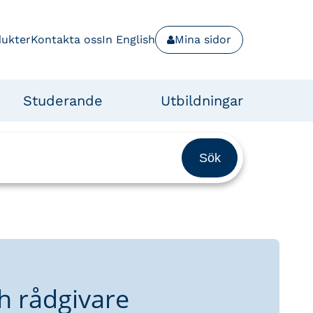
dukter
Kontakta oss
In English
Mina sidor
Studerande
Utbildningar
h rådgivare