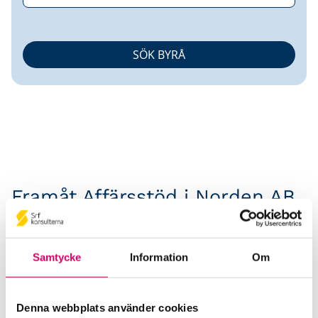
Framåt Affärsstöd i Norden AB
Srf Auktoriserade konsulter
Alenka Bajramovic
Samtycke
Information
Om
Auktoriserad Redovisningskonsult
Skicka e-post
08-37 28 98
Denna webbplats använder cookies