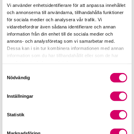
Årsta
Vi använder enhetsidentifierare för att anpassa innehållet
och annonserna till användarna, tillhandahålla funktioner
Anna Färestad
för sociala medier och analysera vår trafik. Vi
Auktoriserad Redovisningskonsult
vidarebefordrar även sådana identifierare och annan
Skicka e-post
information från din enhet till de sociala medier och
08-37 48 00
annons- och analysföretag som vi samarbetar med.
Årsta
Dessa kan i sin tur kombinera informationen med annan
Christina Ahlstedt
information som du har tillhandahållit eller som de har
Auktoriserad Redovisningskonsult
samlat in när du har använt deras tjänster.
Skicka e-post
Samtyckesval
073-390 36 14
Nödvändig
Årsta
Svetlana Ramstrong
Inställningar
Auktoriserad Redovisnings- och Lönekonsult
Årsta
Statistik
Webbadress
www.framat.se
Marknadsföring