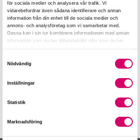
STOCKHOLM
för sociala medier och analysera vår trafik. Vi
vidarebefordrar även sådana identifierare och annan
Emelie Gulliksson
information från din enhet till de sociala medier och
Auktoriserad Lönekonsult
annons- och analysföretag som vi samarbetar med.
Skicka e-post
Dessa kan i sin tur kombinera informationen med annan
STOCKHOLM
information som du har tillhandahållit eller som de har
samlat in när du har använt deras tjänster.
Jeanette Väppling
Auktoriserad Lönekonsult
Samtyckesval
Nödvändig
STOCKHOLM
Maria Finnved
Inställningar
Auktoriserad Redovisningskonsult
Skicka e-post
STOCKHOLM
Statistik
Marknadsföring