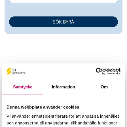
Freedom Stockholm AB
Samtycke
Information
Om
Srf Auktoriserade konsulter
Charlotte Johansson
Denna webbplats använder cookies
Auktoriserad Redovisningskonsult
Skicka e-post
Vi använder enhetsidentifierare för att anpassa innehållet
08-787 62 38
och annonserna till användarna, tillhandahålla funktioner