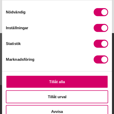
Skurup
Samtyckesval
Nödvändig
Inställningar
Statistik
Kalendarium
Marknadsföring
Gå till kalendariet
Tillåt alla
Lägg till i kalender
Tillåt urval
Avvisa