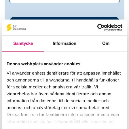
Samtycke
Information
Om
Denna webbplats använder cookies
Vi använder enhetsidentifierare för att anpassa innehållet
Frejapunktm i Hylteberga AB
och annonserna till användarna, tillhandahålla funktioner
för sociala medier och analysera vår trafik. Vi
Srf Auktoriserade konsulter
vidarebefordrar även sådana identifierare och annan
information från din enhet till de sociala medier och
Eva Brummer Pind
annons- och analysföretag som vi samarbetar med.
Auktoriserad Redovisningskonsult
Dessa kan i sin tur kombinera informationen med annan
Skicka e-post
information som du har tillhandahållit eller som de har
070-3405473
samlat in när du har använt deras tjänster.