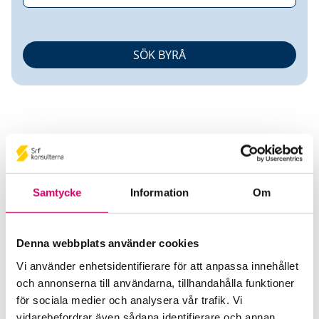
ECIT Accounting Göteborg AB
Samtycke
Information
Om
Srf Auktoriserade konsulter
Denna webbplats använder cookies
Ann-Louise Welin
Vi använder enhetsidentifierare för att anpassa innehållet
Auktoriserad Redovisningskonsult
och annonserna till användarna, tillhandahålla funktioner
Skicka e-post
för sociala medier och analysera vår trafik. Vi
031-309 23 05
vidarebefordrar även sådana identifierare och annan