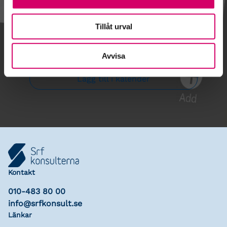
Tillåt urval
Gå till kalendariet
Avvisa
Lägg till i kalender
Kontakt
010-483 80 00
info@srfkonsult.se
Länkar