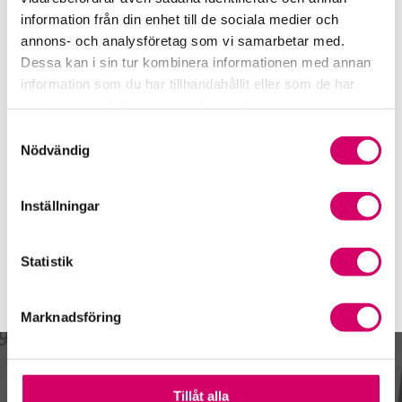
Göteborg
information från din enhet till de sociala medier och
Pernilla Derner
annons- och analysföretag som vi samarbetar med.
Dessa kan i sin tur kombinera informationen med annan
Auktoriserad Redovisningskonsult
Göteborg
information som du har tillhandahållit eller som de har
samlat in när du har använt deras tjänster.
Ulla Eriksson
Samtyckesval
Auktoriserad Redovisningskonsult
Nödvändig
Göteborg
Webbadress
Inställningar
www.ecit.se
Statistik
Marknadsföring
Kalendarium
Tillåt alla