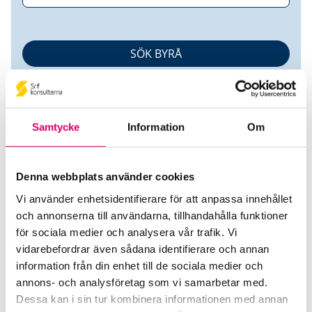
Samtycke
Information
Om
Denna webbplats använder cookies
Ganska Företagspartner AB
Vi använder enhetsidentifierare för att anpassa innehållet
och annonserna till användarna, tillhandahålla funktioner
Srf Auktoriserade konsulter
för sociala medier och analysera vår trafik. Vi
Urban Davidsson
vidarebefordrar även sådana identifierare och annan
information från din enhet till de sociala medier och
Auktoriserad Redovisningskonsult
Skicka e-post
annons- och analysföretag som vi samarbetar med.
042-311 11 10
Dessa kan i sin tur kombinera informationen med annan