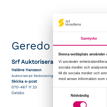
Samtycke
Geredo Ekonomi &
Denna webbplats använder 
Srf Auktoriserade konsulter
Vi använder enhetsidentifierar
sociala medier och analysera 
Heléne Hansson
till de sociala medier och a
Auktoriserad Redovisningskonsult
med annan information som du 
Skicka e-post
070-467 11 23
Samtyckesval
Delsbo
Nödvändig