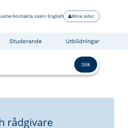
dukter
Kontakta oss
In English
Mina sidor
Studerande
Utbildningar
h rådgivare