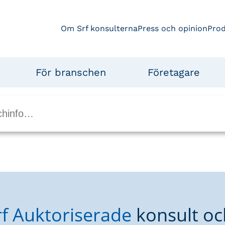
Om Srf konsulterna
Press och opinion
Pro
För branschen
Företagare
rf Auktoriserade
konsult oc