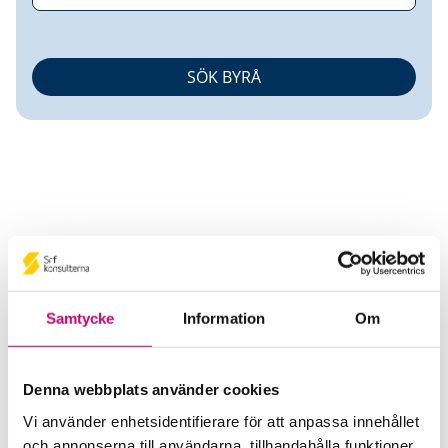
Gradusante AB
Samtycke
Information
Om
Srf Auktoriserade konsulter
Christel Mårtensson
Auktoriserad Redovisningskonsult
Denna webbplats använder cookies
Skicka e-post
Vi använder enhetsidentifierare för att anpassa innehållet
070-377 59 28
och annonserna till användarna, tillhandahålla funktioner