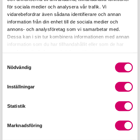
Kristianstad
för sociala medier och analysera vår trafik. Vi
Hampus Linde
vidarebefordrar även sådana identifierare och annan
information från din enhet till de sociala medier och
Auktoriserad Redovisningskonsult
Skicka e-post
annons- och analysföretag som vi samarbetar med.
070-377 02 98
Dessa kan i sin tur kombinera informationen med annan
Kristianstad
information som du har tillhandahållit eller som de har
samlat in när du har använt deras tjänster.
Isabelle Alftén
Samtyckesval
Auktoriserad Redovisningskonsult
Nödvändig
Skicka e-post
044-20 01 90
Kristianstad
Inställningar
Webbadress
Statistik
www.gradusante.se
Marknadsföring