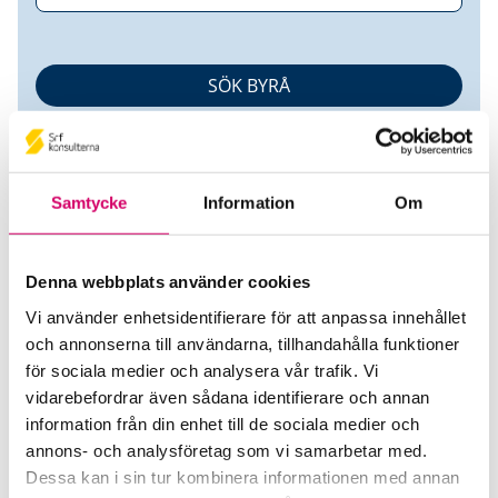
Samtycke
Information
Om
Denna webbplats använder cookies
Great Accounting Sweden AB
Vi använder enhetsidentifierare för att anpassa innehållet
och annonserna till användarna, tillhandahålla funktioner
Srf Auktoriserade konsulter
för sociala medier och analysera vår trafik. Vi
Linn Molin
vidarebefordrar även sådana identifierare och annan
information från din enhet till de sociala medier och
Auktoriserad Lönekonsult
Skicka e-post
annons- och analysföretag som vi samarbetar med.
019-277 23 33
Dessa kan i sin tur kombinera informationen med annan