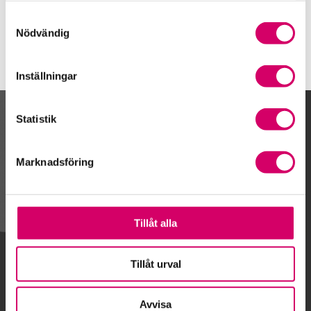
Broddetorp
Samtyckesval
Nödvändig
Inställningar
Statistik
Kalendarium
Marknadsföring
Gå till kalendariet
Tillåt alla
Lägg till i kalender
Tillåt urval
Avvisa