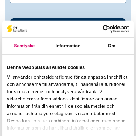
Samtycke
Information
Om
Denna webbplats använder cookies
Vi använder enhetsidentifierare för att anpassa innehållet
HBjerke Ekonomi AB
och annonserna till användarna, tillhandahålla funktioner
för sociala medier och analysera vår trafik. Vi
Srf Auktoriserade konsulter
vidarebefordrar även sådana identifierare och annan
information från din enhet till de sociala medier och
Helena Bjerke
annons- och analysföretag som vi samarbetar med.
Auktoriserad Redovisningskonsult
Dessa kan i sin tur kombinera informationen med annan
Skicka e-post
information som du har tillhandahållit eller som de har
0515-801 10
samlat in när du har använt deras tjänster.