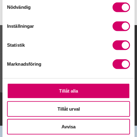
Samtyckesval
Nödvändig
Inställningar
Kalendarium
Statistik
Marknadsföring
Gå till kalendariet
Tillåt alla
Lägg till i kalender
Tillåt urval
Avvisa