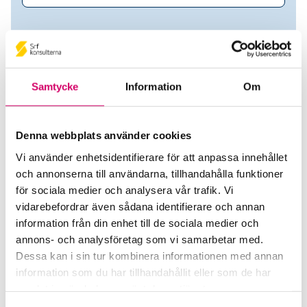
Samtycke
Information
Om
Denna webbplats använder cookies
Vi använder enhetsidentifierare för att anpassa innehållet
och annonserna till användarna, tillhandahålla funktioner
Hagman Leiner Consulting AB
för sociala medier och analysera vår trafik. Vi
vidarebefordrar även sådana identifierare och annan
Srf Auktoriserade konsulter
information från din enhet till de sociala medier och
annons- och analysföretag som vi samarbetar med.
Madelén Leiner Hagman
Dessa kan i sin tur kombinera informationen med annan
Auktoriserad Lönekonsult
information som du har tillhandahållit eller som de har
Norrtälje
samlat in när du har använt deras tjänster.