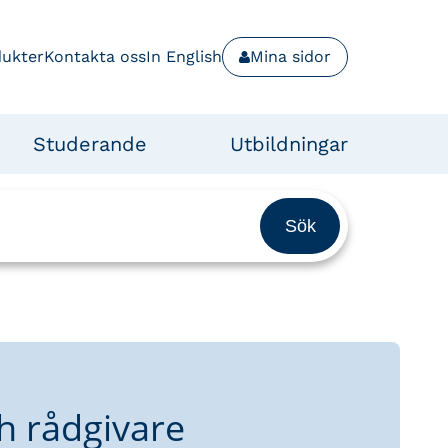
dukter
Kontakta oss
In English
Mina sidor
Studerande
Utbildningar
h rådgivare