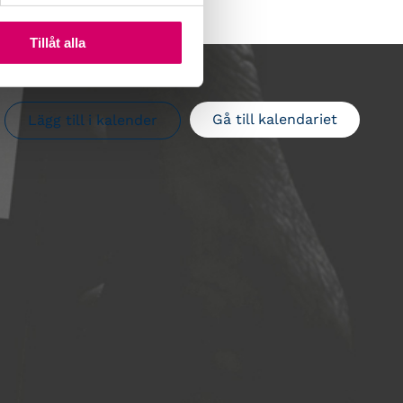
Tillåt alla
Gå till kalendariet
Lägg till i kalender