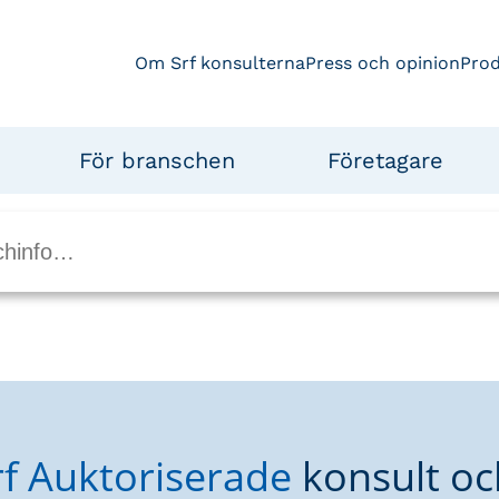
Om Srf konsulterna
Press och opinion
Pro
För branschen
Företagare
rf Auktoriserade
konsult oc