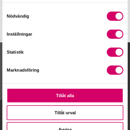
samlat in när du har använt deras tjänster.
www.hedinbil.se
Samtyckesval
Nödvändig
Inställningar
Statistik
Kalendarium
Marknadsföring
Gå till kalendariet
Tillåt alla
Lägg till i kalender
Tillåt urval
Avvisa