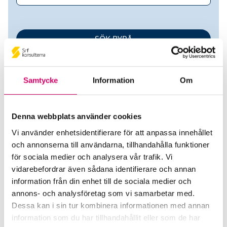
Samtycke
Information
Om
Denna webbplats använder cookies
Vi använder enhetsidentifierare för att anpassa innehållet
Hedin Mobility Group AB (publ)
och annonserna till användarna, tillhandahålla funktioner
för sociala medier och analysera vår trafik. Vi
Srf Auktoriserade konsulter
vidarebefordrar även sådana identifierare och annan
Robert Jonsson
information från din enhet till de sociala medier och
annons- och analysföretag som vi samarbetar med.
Auktoriserad Lönekonsult
Mölndal
Dessa kan i sin tur kombinera informationen med annan
information som du har tillhandahållit eller som de har
Webbadress