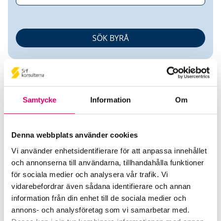
Samtycke
Information
Om
Helena Cedergren
Denna webbplats använder cookies
Vi använder enhetsidentifierare för att anpassa innehållet
Ekonomipartner AB
och annonserna till användarna, tillhandahålla funktioner
för sociala medier och analysera vår trafik. Vi
Srf Auktoriserade konsulter
vidarebefordrar även sådana identifierare och annan
Helena Cedergren
information från din enhet till de sociala medier och
Auktoriserad Redovisningskonsult
annons- och analysföretag som vi samarbetar med.
Skicka e-post