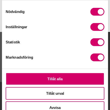
Växjö
Samtyckesval
Nödvändig
Inställningar
Statistik
Kalendarium
Marknadsföring
Gå till kalendariet
Tillåt alla
Lägg till i kalender
Tillåt urval
Avvisa