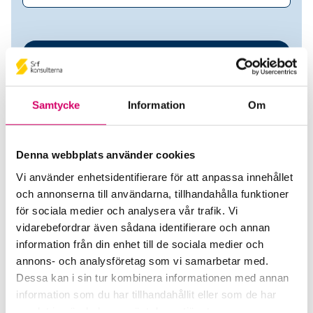
Samtycke
Information
Om
Denna webbplats använder cookies
Vi använder enhetsidentifierare för att anpassa innehållet
High Hopes AB
och annonserna till användarna, tillhandahålla funktioner
för sociala medier och analysera vår trafik. Vi
Srf Auktoriserade konsulter
vidarebefordrar även sådana identifierare och annan
information från din enhet till de sociala medier och
Jessica Erixon
annons- och analysföretag som vi samarbetar med.
Auktoriserad Lönekonsult
Dessa kan i sin tur kombinera informationen med annan
Skicka e-post
information som du har tillhandahållit eller som de har
079-100 89 78
samlat in när du har använt deras tjänster.