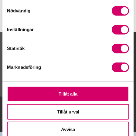
Samtyckesval
Nödvändig
Inställningar
Kalendarium
Statistik
Marknadsföring
Gå till kalendariet
Tillåt alla
Lägg till i kalender
Tillåt urval
Avvisa