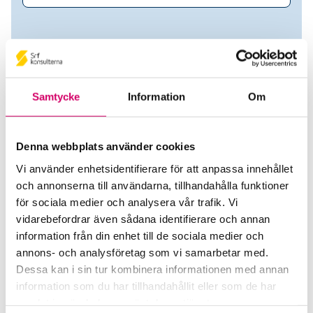
Samtycke
Information
Om
Denna webbplats använder cookies
Vi använder enhetsidentifierare för att anpassa innehållet
och annonserna till användarna, tillhandahålla funktioner
Holböll Consulting AB
för sociala medier och analysera vår trafik. Vi
vidarebefordrar även sådana identifierare och annan
Srf Auktoriserade konsulter
information från din enhet till de sociala medier och
Maria Holböll
annons- och analysföretag som vi samarbetar med.
Auktoriserad Redovisningskonsult, Srf Certifierad
Dessa kan i sin tur kombinera informationen med annan
Affärsrådgivare
information som du har tillhandahållit eller som de har
BJÖRNEBORG
samlat in när du har använt deras tjänster.