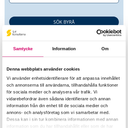
Samtycke
Information
Om
Denna webbplats använder cookies
Holma Consulting Scandinavia
Vi använder enhetsidentifierare för att anpassa innehållet
och annonserna till användarna, tillhandahålla funktioner
AB
för sociala medier och analysera vår trafik. Vi
vidarebefordrar även sådana identifierare och annan
Srf Auktoriserade konsulter
information från din enhet till de sociala medier och
annons- och analysföretag som vi samarbetar med.
Anna Holma
Dessa kan i sin tur kombinera informationen med annan
Auktoriserad Lönekonsult
information som du har tillhandahållit eller som de har
Skicka e-post