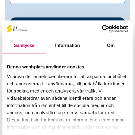
Samtycke
Information
Om
Denna webbplats använder cookies
Vi använder enhetsidentifierare för att anpassa innehållet
HR-Resurs Skåne AB
och annonserna till användarna, tillhandahålla funktioner
för sociala medier och analysera vår trafik. Vi
Srf Auktoriserade konsulter
vidarebefordrar även sådana identifierare och annan
information från din enhet till de sociala medier och
Helén Karlsson
annons- och analysföretag som vi samarbetar med.
Auktoriserad Lönekonsult
Dessa kan i sin tur kombinera informationen med annan
Skicka e-post
information som du har tillhandahållit eller som de har
070-860 06 69
samlat in när du har använt deras tjänster.