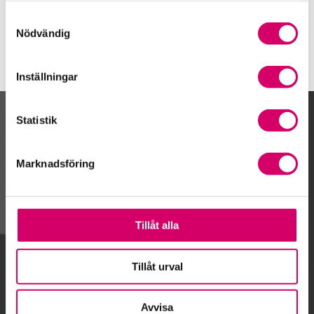
Helsingborg
Samtyckesval
Nödvändig
Inställningar
Statistik
Kalendarium
Marknadsföring
Gå till kalendariet
Tillåt alla
Lägg till i kalender
Tillåt urval
Avvisa