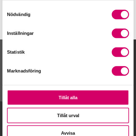
Kungsör
Samtyckesval
Nödvändig
Inställningar
Statistik
Kalendarium
Marknadsföring
Gå till kalendariet
Tillåt alla
Lägg till i kalender
Tillåt urval
Avvisa