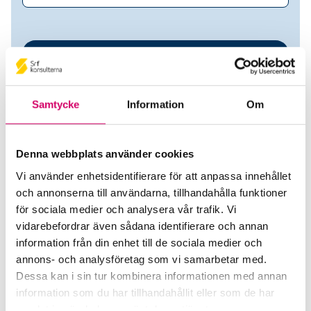
Samtycke
Information
Om
Denna webbplats använder cookies
Vi använder enhetsidentifierare för att anpassa innehållet
Inger Norgren
och annonserna till användarna, tillhandahålla funktioner
för sociala medier och analysera vår trafik. Vi
Srf Auktoriserade konsulter
vidarebefordrar även sådana identifierare och annan
information från din enhet till de sociala medier och
Inger Norgren
annons- och analysföretag som vi samarbetar med.
Auktoriserad Lönekonsult
Dessa kan i sin tur kombinera informationen med annan
Skicka e-post
information som du har tillhandahållit eller som de har
070-405 82 94
samlat in när du har använt deras tjänster.