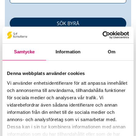
Samtycke
Information
Om
Denna webbplats använder cookies
Ingrup Konsult & Entreprenad
Vi använder enhetsidentifierare för att anpassa innehållet
och annonserna till användarna, tillhandahålla funktioner
AB
för sociala medier och analysera vår trafik. Vi
vidarebefordrar även sådana identifierare och annan
Srf Auktoriserade konsulter
information från din enhet till de sociala medier och
annons- och analysföretag som vi samarbetar med.
Ingrid Ingrup
Dessa kan i sin tur kombinera informationen med annan
Auktoriserad Redovisningskonsult
information som du har tillhandahållit eller som de har
Skicka e-post