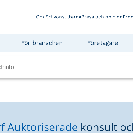
Om Srf konsulterna
Press och opinion
Pro
För branschen
Företagare
rf Auktoriserade
konsult oc