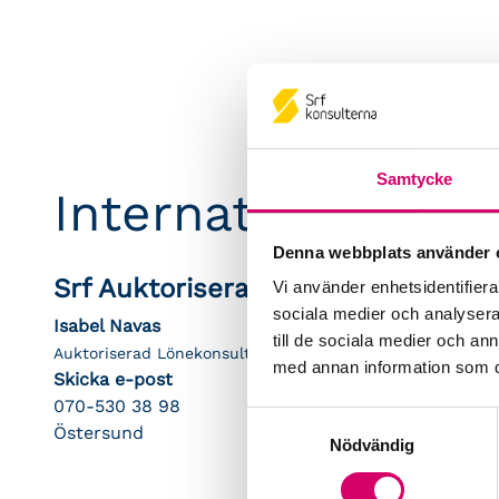
Samtycke
Internationella E
Denna webbplats använder 
Srf Auktoriserade konsulter
Vi använder enhetsidentifierar
sociala medier och analysera 
Isabel Navas
till de sociala medier och a
Auktoriserad Lönekonsult
med annan information som du 
Skicka e-post
070-530 38 98
Samtyckesval
Östersund
Nödvändig