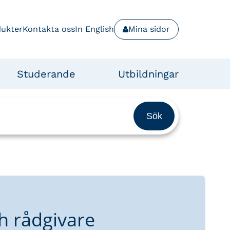
dukter
Kontakta oss
In English
Mina sidor
Studerande
Utbildningar
h rådgivare