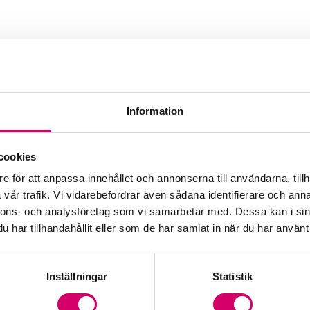
Information
ngelska Skolan i Sve
cookies
Webbadress
e för att anpassa innehållet och annonserna till användarna, tillh
www.engelska.se
vår trafik. Vi vidarebefordrar även sådana identifierare och anna
nnons- och analysföretag som vi samarbetar med. Dessa kan i sin
har tillhandahållit eller som de har samlat in när du har använt 
Inställningar
Statistik