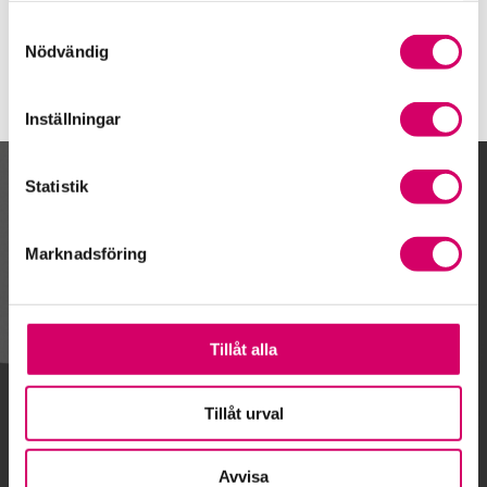
Kungälv
Samtyckesval
Nödvändig
Inställningar
Statistik
Kalendarium
Marknadsföring
Gå till kalendariet
Tillåt alla
Lägg till i kalender
Tillåt urval
Avvisa