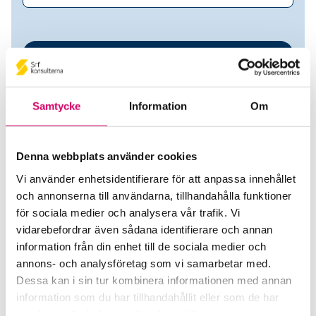
Samtycke
Information
Om
Denna webbplats använder cookies
Vi använder enhetsidentifierare för att anpassa innehållet
Investment AB Roynat
och annonserna till användarna, tillhandahålla funktioner
för sociala medier och analysera vår trafik. Vi
Srf Auktoriserade konsulter
vidarebefordrar även sådana identifierare och annan
information från din enhet till de sociala medier och
Athanasios Nounis
annons- och analysföretag som vi samarbetar med.
Auktoriserad Redovisningskonsult
Dessa kan i sin tur kombinera informationen med annan
Skicka e-post
information som du har tillhandahållit eller som de har
076-810 57 13
samlat in när du har använt deras tjänster.