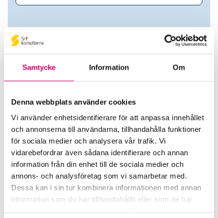
Samtycke
Information
Om
Denna webbplats använder cookies
Vi använder enhetsidentifierare för att anpassa innehållet
och annonserna till användarna, tillhandahålla funktioner
Iwona Blomqvist
för sociala medier och analysera vår trafik. Vi
vidarebefordrar även sådana identifierare och annan
Srf Auktoriserade konsulter
information från din enhet till de sociala medier och
Iwona Blomqvist
annons- och analysföretag som vi samarbetar med.
Auktoriserad Lönekonsult
Dessa kan i sin tur kombinera informationen med annan
Skicka e-post
information som du har tillhandahållit eller som de har
Uttran
samlat in när du har använt deras tjänster.