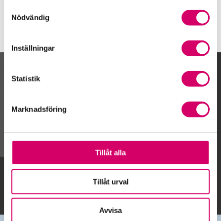
Samtyckesval
Nödvändig
Inställningar
Kalendarium
Statistik
Marknadsföring
Gå till kalendariet
Tillåt alla
Lägg till i kalender
Tillåt urval
Avvisa