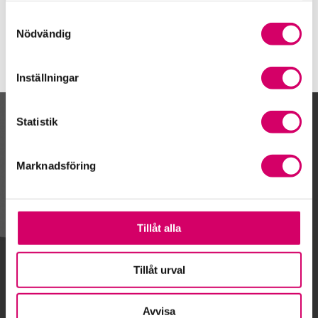
Enskededalen
Samtyckesval
Nödvändig
Inställningar
Statistik
Kalendarium
Marknadsföring
Gå till kalendariet
Tillåt alla
Lägg till i kalender
Tillåt urval
Avvisa