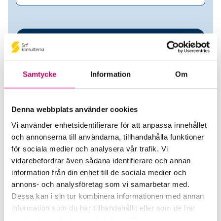
Samtycke
Information
Om
Denna webbplats använder cookies
Vi använder enhetsidentifierare för att anpassa innehållet
JessEkonomi AB
och annonserna till användarna, tillhandahålla funktioner
för sociala medier och analysera vår trafik. Vi
Srf Auktoriserade konsulter
vidarebefordrar även sådana identifierare och annan
information från din enhet till de sociala medier och
Jessica Larsson
annons- och analysföretag som vi samarbetar med.
Auktoriserad Redovisningskonsult
Dessa kan i sin tur kombinera informationen med annan
Skicka e-post
information som du har tillhandahållit eller som de har
076-317 88 26
samlat in när du har använt deras tjänster.