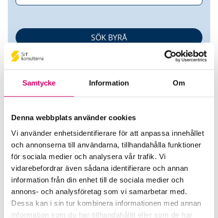
Samtycke
Information
Om
Denna webbplats använder cookies
JM AB
Vi använder enhetsidentifierare för att anpassa innehållet
och annonserna till användarna, tillhandahålla funktioner
för sociala medier och analysera vår trafik. Vi
Srf Auktoriserade konsulter
vidarebefordrar även sådana identifierare och annan
Rebecca Hagström
information från din enhet till de sociala medier och
Auktoriserad Lönekonsult
annons- och analysföretag som vi samarbetar med.
Skicka e-post
Dessa kan i sin tur kombinera informationen med annan
Ekerö
information som du har tillhandahållit eller som de har